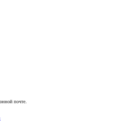
ронной почте.
и