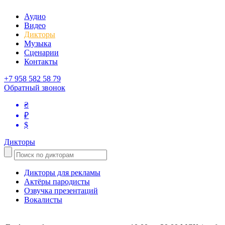
Аудио
Видео
Дикторы
Музыка
Сценарии
Контакты
+7 958 582 58 79
Обратный звонок
₴
₽
$
Дикторы
Дикторы для рекламы
Актёры пародисты
Озвучка презентаций
Вокалисты