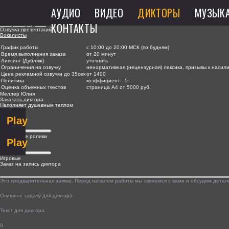
Дикторы
ЗАКАЗ ОБРАТНОГО ЗВОНКА
АУДИО
ВИДЕО
ДИКТОРЫ
МУЗЫК
Пожалуйста, оставьте сво
и мы вам о
Дикторы для рекламы
КОНТАКТЫ
Актёры пародисты
Озвучка презентаций
Вокалисты
Ваше 
График работы
с 10:00 до 20:00 МСК (по будням)
Время выполнения заказа
от 20 минут
Липсинг (Дубляж)
уточнять
Ограничения на озвучку
ненормативная (нецензурная) лексика, призывы к насил
Цена рекламной озвучки до 35сек
от 1400
Политика
коэффициент - 5
Номер те
Оценка объемных текстов
страница А4 от 5000 руб.
Меллер Юлия
Заказать диктора
Наполняет душевным теплом
Play
Рекламные ролики
Play
Я согласен с 
Игровые
Пос
Заказ на запись диктора
Это предварительная заявка. Перед началом работы мы свяжемся с вами и обсудим детали
Я принимаю
Опишите задачу для диктора
Пос
Текст для диктора
0