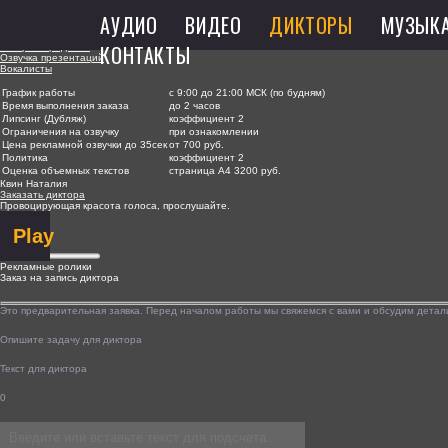
Дикторы
АУДИО
ВИДЕО
ДИКТОРЫ
МУЗЫК
Дикторы для рекламы
КОНТАКТЫ
Актёры пародисты
Озвучка презентаций
Вокалисты
График работы
с 9:00 до 21:00 МСК (по будням)
Время выполнения заказа
до 2 часов
Липсинг (Дубляж)
коэффициент 2
Ограничения на озвучку
при ознакомлении
Цена рекламной озвучки до 35сек
от 700 руб.
Политика
коэффициент 2
Оценка объемных текстов
страница А4 3200 руб.
Квин Наталия
Заказать диктора
Провоцирующая красота голоса, прослушайте.
Play
Рекламные ролики
Заказ на запись диктора
Это предварительная заявка. Перед началом работы мы свяжемся с вами и обсудим детали
Опишите задачу для диктора
Текст для диктора
0