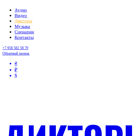
Аудио
Видео
Дикторы
Музыка
Сценарии
Контакты
+7 958 582 58 79
Обратный звонок
₴
₽
$