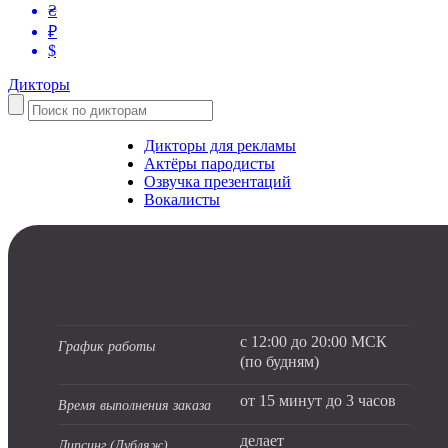
₴
₽
$
Дикторы
Дикторы для рекламы
Актёры пародисты
Озвучка презентаций
Вокалисты
с 12:00 до 20:00 МСК
График работы
(по будням)
от 15 минут до 3 часов
Время выполнения заказа
делает
Липсинг (Дубляж)