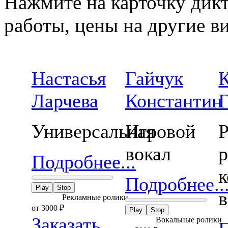
Нажмите на карточку дикт
работы, цены на другие ви
Настасья
Гайчук
Ларчева
Константин
Универсальная
Игровой
Р
вокал
р
Подробнее...
к
Подробнее..
Play
Stop
в
Рекламные ролики
от 3000
₽
Play
Stop
Заказать
Вокальные ролики