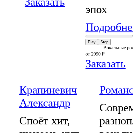
Заказать
эпох
Подробнее
Play
Stop
Вокальные ро
от 2990
₽
Заказать
Крапиневич
Романо
Александр
Совре
Споёт хит,
разно