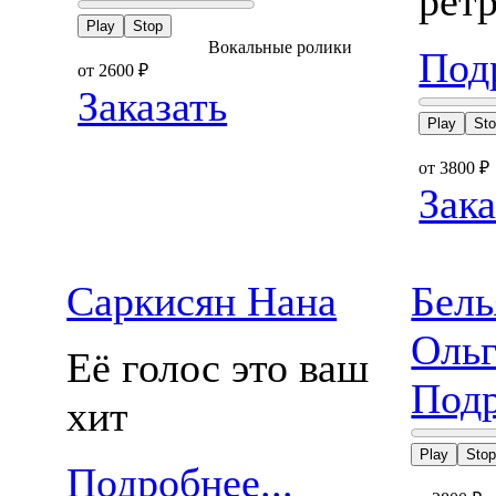
рет
Play
Stop
Вокальные ролики
Подр
от 2600
₽
Заказать
Play
St
от 3800
₽
Зака
Саркисян Нана
Бель
Оль
Её голос это ваш
Подр
хит
Play
Sto
Подробнее...