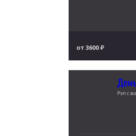
от 3600
₽
Демь
Рэп с в