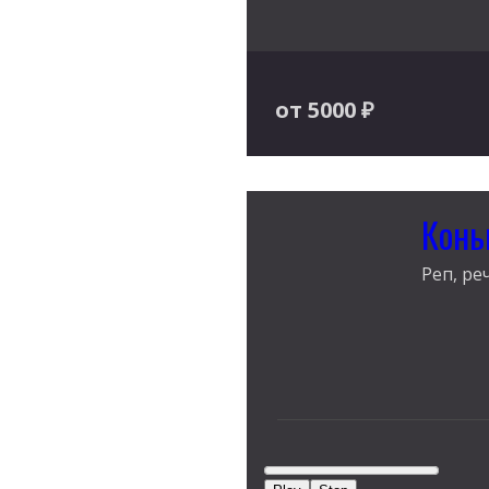
от 5000
₽
Конь
Реп, ре