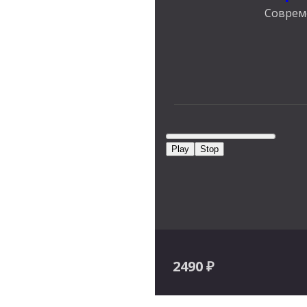
Совреме
Play
Stop
2490
₽