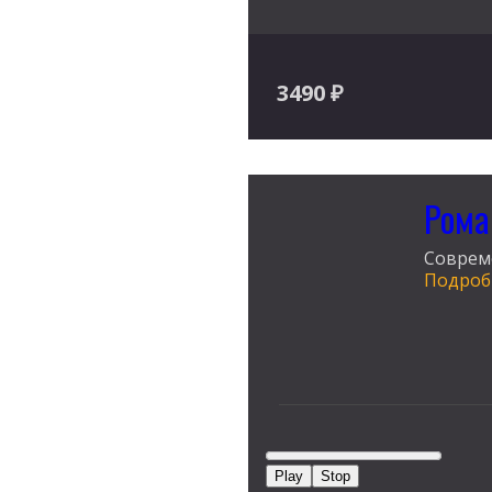
3490
₽
Рома
Соврем
Подробн
Play
Stop