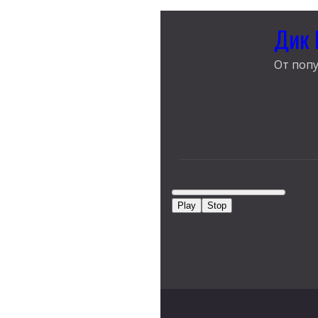
Дик 
От попу
Play
Stop