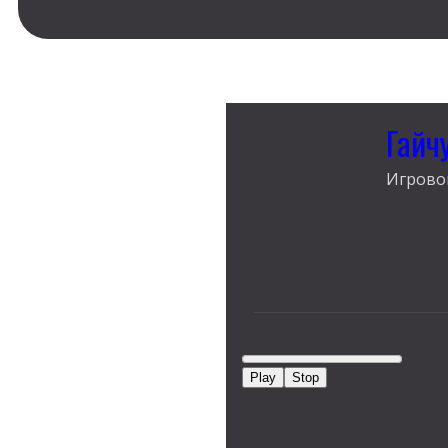
Гайч
Игрово
Play
Stop