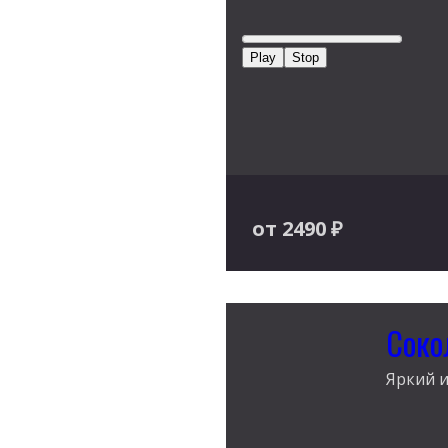
Play
Stop
от 2490
₽
Соко
Яркий и