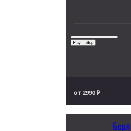
Play
Stop
от 2990
₽
Берл