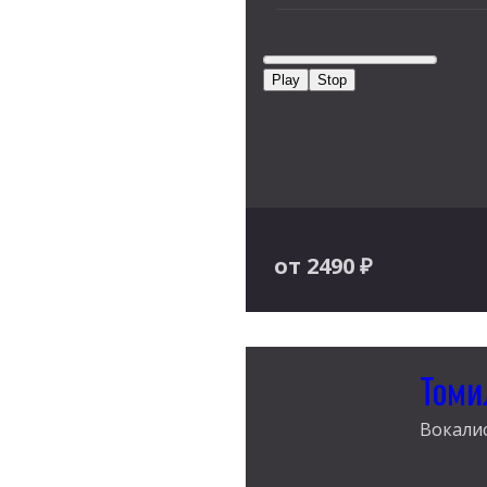
Play
Stop
от 2490
₽
Томи
Вокалис