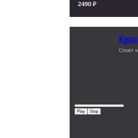
2490
₽
Крап
Споёт х
Play
Stop