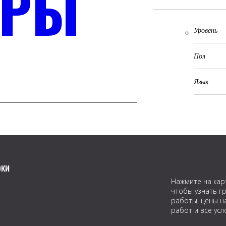
ОРЫ
оки
Нажмите на кар
чтобы узнать г
работы, цены н
работ и все усл