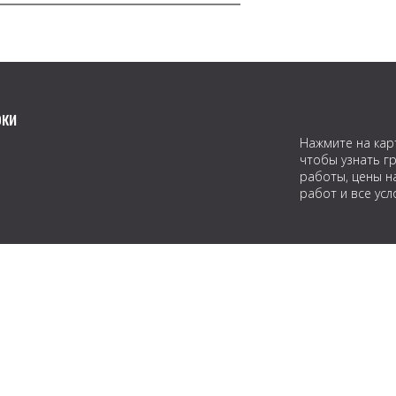
оки
Нажмите на кар
чтобы узнать г
работы, цены н
работ и все усл