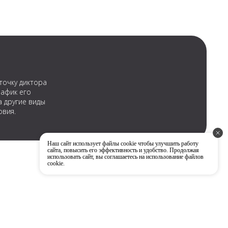
точку диктора
рафик его
а другие виды
овия.
Наш сайт использует файлы cookie чтобы улучшить работу
сайта, повысить его эффективность и удобство. Продолжая
использовать сайт, вы соглашаетесь на использование файлов
cookie.