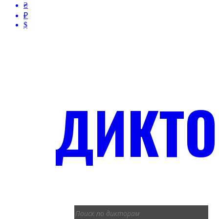
₴
₽
$
ДИКТ